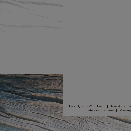
|
|
|
Inici
Qui som?
Fusta
Teulada de fus
|
|
Interiors
Cuines
Prestag