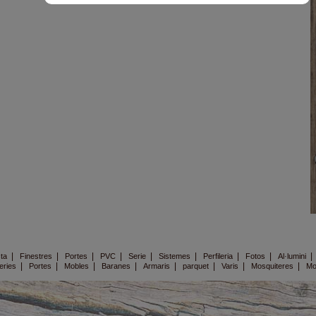
|
|
|
|
|
|
|
|
ta
Finestres
Portes
PVC
Serie
Sistemes
Perfileria
Fotos
Al·lumini
|
|
|
|
|
|
|
|
eries
Portes
Mobles
Baranes
Armaris
parquet
Varis
Mosquiteres
Mo