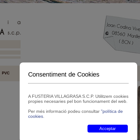
Consentiment de Cookies
PVC
Al·lumini
Interiors
Varis
Contacte
A FUSTERIA VILLAGRASA S.C.P. Utilitzem cookies
propies necesaries pel bon funcionament del web.
Per més informació podeu consultar
"política de
cookies
.
Acceptar