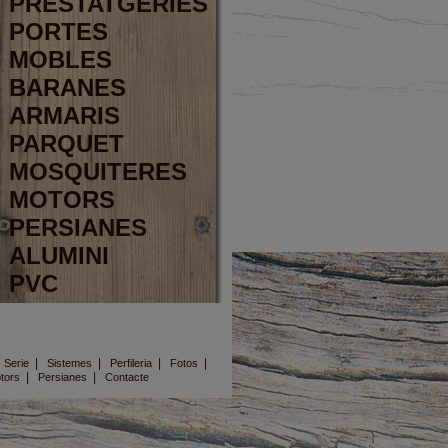
PRESTATGERIES
PORTES
MOBLES
BARANES
ARMARIS
PARQUET
MOSQUITERES
MOTORS
PERSIANES
ALUMINI
PVC
|
|
|
|
|
Serie
Sistemes
Perfileria
Fotos
|
|
tors
Persianes
Contacte