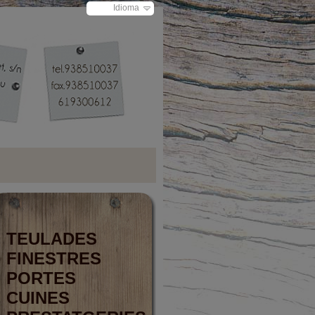
Idioma
TEULADES
FINESTRES
PORTES
CUINES