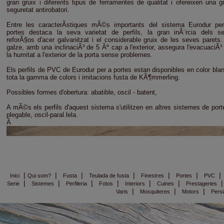
gran gruix i diferents tipus de ferramentes de qualitat i ofereixen una g
seguretat antirobatori.
Entre les caracterÃ­stiques mÃ©s importants del sistema Eurodur pe
portes destaca la seva varietat de perfils, la gran inÃ¨rcia dels s
reforÃ§os d'acer galvanitzat i el considerable gruix de les seves parets.
galze, amb una inclinaciÃ³ de 5 Âº cap a l'exterior, assegura l'evacuaciÃ³
la humitat a l'exterior de la porta sense problemes.
Els perfils de PVC de Eurodur per a portes estan disponibles en color blan
tota la gamma de colors i imitacions fusta de KÃ¶mmerling.
Possibles formes d'obertura: abatible, oscil - batent,
A mÃ©s els perfils d'aquest sistema s'utilitzen en altres sistemes de port
plegable, oscil-paral.lela.
Â
|
|
|
|
|
|
Inici
Qui som?
Fusta
Teulada de fusta
Finestres
Portes
PVC
|
|
|
|
|
|
Serie
Sistemes
Perfileria
Fotos
Interiors
Cuines
Prestageries
|
|
|
Varis
Mosquiteres
Motors
Pers