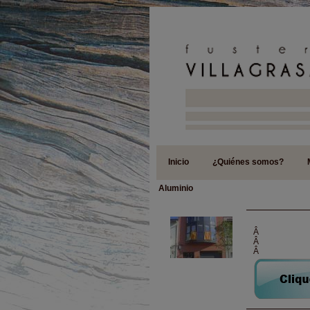
Inicio
¿Quiénes somos?
Aluminio
Â
Â
Â