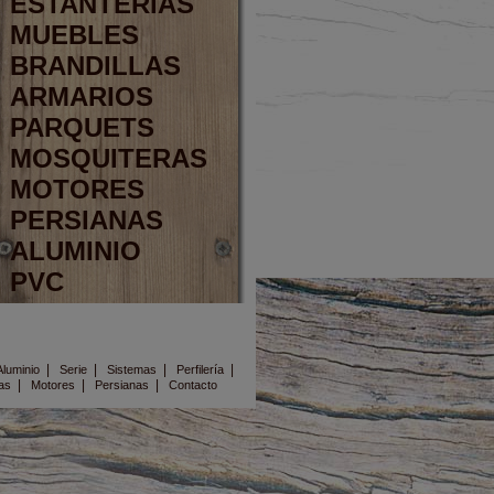
ESTANTERIAS
MUEBLES
BRANDILLAS
ARMARIOS
PARQUETS
MOSQUITERAS
MOTORES
PERSIANAS
ALUMINIO
PVC
|
|
|
|
Aluminio
Serie
Sistemas
Perfilería
|
|
|
as
Motores
Persianas
Contacto