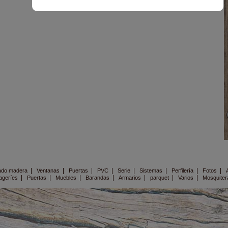
|
|
|
|
|
|
|
|
ado madera
Ventanas
Puertas
PVC
Serie
Sistemas
Perfilería
Fotos
|
|
|
|
|
|
|
ageríes
Puertas
Muebles
Barandas
Armarios
parquet
Varios
Mosquiter