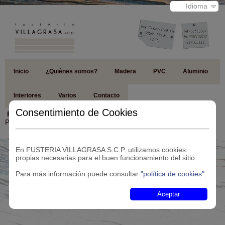
Idioma
Inicio
¿Quiénes somos?
Madera
PVC
Aluminio
Interiores
Varios
Contacto
Consentimiento de Cookies
Página de Contacto
Pàgina no Existe
En FUSTERIA VILLAGRASA S.C.P. utilizamos cookies
propias necesarias para el buen funcionamiento del sitio.
Para más información puede consultar
"política de cookies"
.
Aceptar