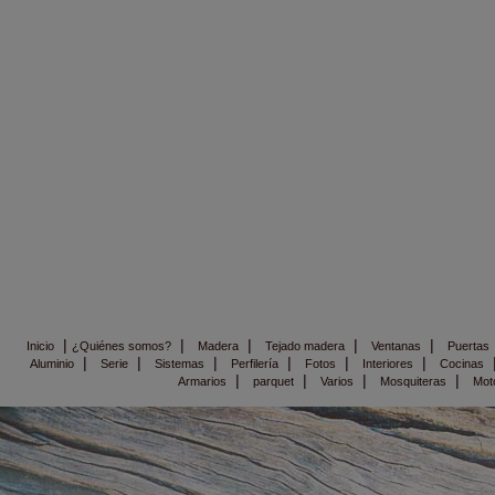
|
|
|
|
|
Inicio
¿Quiénes somos?
Madera
Tejado madera
Ventanas
Puertas
|
|
|
|
|
|
Aluminio
Serie
Sistemas
Perfilería
Fotos
Interiores
Cocinas
|
|
|
|
Armarios
parquet
Varios
Mosquiteras
Mot