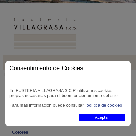
Inicio
¿Quiénes somos?
Madera
PVC
Aluminio
Consentimiento de Cookies
Perfilería
Perfil
En FUSTERIA VILLAGRASA S.C.P. utilizamos cookies
propias necesarias para el buen funcionamiento del sitio.
2 cámaras
Para más información puede consultar
"política de cookies"
.
Aceptar
Renovación
Colores